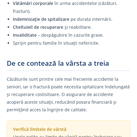
Vătămări corporale
în urma accidentelor (căzături,
fracturi).
Indemnizație de spitalizare
pe durata internării.
Cheltuieli de recuperare
și reabilitare.
Invaliditate
– despăgubire în cazurile grave.
Sprijin pentru familie în situații nefericite.
De ce contează la vârsta a treia
Căzăturile sunt printre cele mai frecvente accidente la
seniori, iar o fractură poate necesita spitalizare îndelungată
și recuperare costisitoare. O asigurare de accidente
acoperă aceste situații, reducând povara financiară și
permițând acces la îngrijire de calitate.
Verifică limitele de vârstă
Unele polițe au limite de vârstă pentru încheiere sau