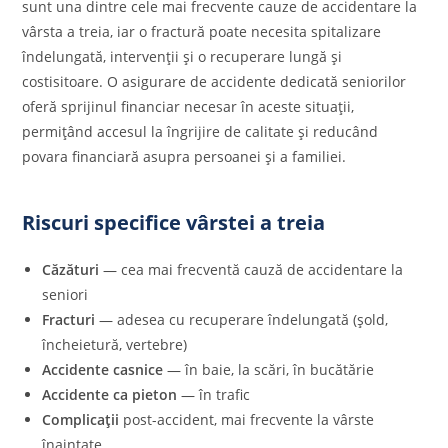
sunt una dintre cele mai frecvente cauze de accidentare la
vârsta a treia, iar o fractură poate necesita spitalizare
îndelungată, intervenții și o recuperare lungă și
costisitoare. O asigurare de accidente dedicată seniorilor
oferă sprijinul financiar necesar în aceste situații,
permițând accesul la îngrijire de calitate și reducând
povara financiară asupra persoanei și a familiei.
Riscuri specifice vârstei a treia
Căzături
— cea mai frecventă cauză de accidentare la
seniori
Fracturi
— adesea cu recuperare îndelungată (șold,
încheietură, vertebre)
Accidente casnice
— în baie, la scări, în bucătărie
Accidente ca pieton
— în trafic
Complicații
post-accident, mai frecvente la vârste
înaintate