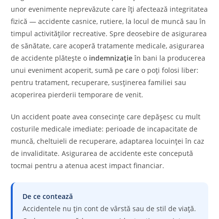
unor evenimente neprevăzute care îți afectează integritatea
fizică — accidente casnice, rutiere, la locul de muncă sau în
timpul activităților recreative. Spre deosebire de asigurarea
de sănătate, care acoperă tratamente medicale, asigurarea
de accidente plătește o
indemnizație
în bani la producerea
unui eveniment acoperit, sumă pe care o poți folosi liber:
pentru tratament, recuperare, susținerea familiei sau
acoperirea pierderii temporare de venit.
Un accident poate avea consecințe care depășesc cu mult
costurile medicale imediate: perioade de incapacitate de
muncă, cheltuieli de recuperare, adaptarea locuinței în caz
de invaliditate. Asigurarea de accidente este concepută
tocmai pentru a atenua acest impact financiar.
De ce contează
Accidentele nu țin cont de vârstă sau de stil de viață.