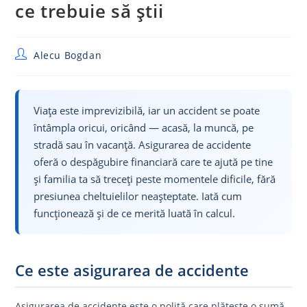
ce trebuie să știi
Post
Alecu Bogdan
author:
Viața este imprevizibilă, iar un accident se poate
întâmpla oricui, oricând — acasă, la muncă, pe
stradă sau în vacanță. Asigurarea de accidente
oferă o despăgubire financiară care te ajută pe tine
și familia ta să treceți peste momentele dificile, fără
presiunea cheltuielilor neașteptate. Iată cum
funcționează și de ce merită luată în calcul.
Ce este asigurarea de accidente
Asigurarea de accidente este o poliță care plătește o sumă