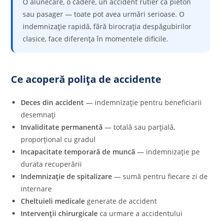
O alunecare, o cădere, un accident rutier ca pieton
sau pasager — toate pot avea urmări serioase. O
indemnizație rapidă, fără birocrația despăgubirilor
clasice, face diferența în momentele dificile.
Ce acoperă polița de accidente
Deces din accident
— indemnizație pentru beneficiarii
desemnați
Invaliditate permanentă
— totală sau parțială,
proporțional cu gradul
Incapacitate temporară de muncă
— indemnizație pe
durata recuperării
Indemnizație de spitalizare
— sumă pentru fiecare zi de
internare
Cheltuieli medicale
generate de accident
Intervenții chirurgicale
ca urmare a accidentului