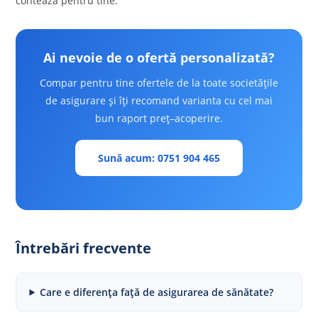
contează pentru tine.
Ai nevoie de o ofertă personalizată?
Compar pentru tine ofertele de la toate societățile
de asigurare și îți recomand varianta cu cel mai
bun raport preț–acoperire.
Sună acum: 0751 904 465
Întrebări frecvente
Care e diferența față de asigurarea de sănătate?