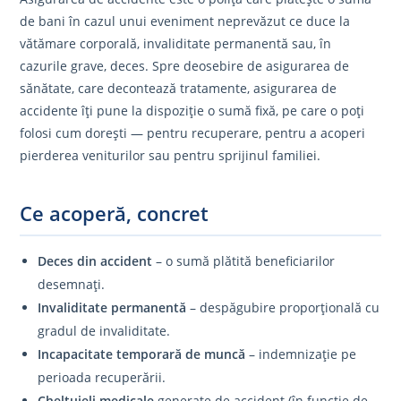
de bani în cazul unui eveniment neprevăzut ce duce la
vătămare corporală, invaliditate permanentă sau, în
cazurile grave, deces. Spre deosebire de asigurarea de
sănătate, care decontează tratamente, asigurarea de
accidente îți pune la dispoziție o sumă fixă, pe care o poți
folosi cum dorești — pentru recuperare, pentru a acoperi
pierderea veniturilor sau pentru sprijinul familiei.
Ce acoperă, concret
Deces din accident
– o sumă plătită beneficiarilor
desemnați.
Invaliditate permanentă
– despăgubire proporțională cu
gradul de invaliditate.
Incapacitate temporară de muncă
– indemnizație pe
perioada recuperării.
Cheltuieli medicale
generate de accident (în funcție de