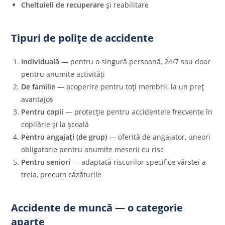
Cheltuieli de recuperare
și reabilitare
Tipuri de polițe de accidente
Individuală
— pentru o singură persoană, 24/7 sau doar
pentru anumite activități
De familie
— acoperire pentru toți membrii, la un preț
avantajos
Pentru copii
— protecție pentru accidentele frecvente în
copilărie și la școală
Pentru angajați (de grup)
— oferită de angajator, uneori
obligatorie pentru anumite meserii cu risc
Pentru seniori
— adaptată riscurilor specifice vârstei a
treia, precum căzăturile
Accidente de muncă — o categorie
aparte