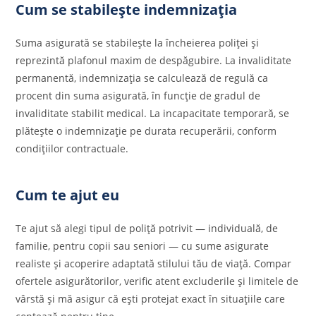
Cum se stabilește indemnizația
Suma asigurată se stabilește la încheierea poliței și
reprezintă plafonul maxim de despăgubire. La invaliditate
permanentă, indemnizația se calculează de regulă ca
procent din suma asigurată, în funcție de gradul de
invaliditate stabilit medical. La incapacitate temporară, se
plătește o indemnizație pe durata recuperării, conform
condițiilor contractuale.
Cum te ajut eu
Te ajut să alegi tipul de poliță potrivit — individuală, de
familie, pentru copii sau seniori — cu sume asigurate
realiste și acoperire adaptată stilului tău de viață. Compar
ofertele asigurătorilor, verific atent excluderile și limitele de
vârstă și mă asigur că ești protejat exact în situațiile care