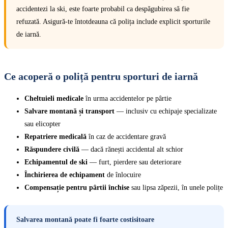
accidentezi la ski, este foarte probabil ca despăgubirea să fie
refuzată. Asigură-te întotdeauna că polița include explicit sporturile
de iarnă.
Ce acoperă o poliță pentru sporturi de iarnă
Cheltuieli medicale
în urma accidentelor pe pârtie
Salvare montană și transport
— inclusiv cu echipaje specializate
sau elicopter
Repatriere medicală
în caz de accidentare gravă
Răspundere civilă
— dacă rănești accidental alt schior
Echipamentul de ski
— furt, pierdere sau deteriorare
Închirierea de echipament
de înlocuire
Compensație pentru pârtii închise
sau lipsa zăpezii, în unele polițe
Salvarea montană poate fi foarte costisitoare