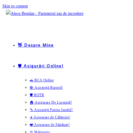
Skip to content
👋 Despre Mine
🛡️ Asigurări Online!
🚗 RCA Online
🛟 Asistență Rutieră!
🛡️ ROTR
🏠 Asigurare De Locuință!
🔧 Asistență Pentru Imobil!
✈️ Asigurare de Călătorie!
❤️ Asigurare de Sănătate!
⚖️ Malpraxis