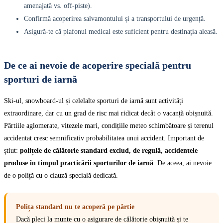
amenajată vs. off-piste).
Confirmă acoperirea salvamontului și a transportului de urgență.
Asigură-te că plafonul medical este suficient pentru destinația aleasă.
De ce ai nevoie de acoperire specială pentru
sporturi de iarnă
Ski-ul, snowboard-ul și celelalte sporturi de iarnă sunt activități
extraordinare, dar cu un grad de risc mai ridicat decât o vacanță obișnuită.
Pârtiile aglomerate, vitezele mari, condițiile meteo schimbătoare și terenul
accidentat cresc semnificativ probabilitatea unui accident. Important de
știut:
polițele de călătorie standard exclud, de regulă, accidentele
produse în timpul practicării sporturilor de iarnă
. De aceea, ai nevoie
de o poliță cu o clauză specială dedicată.
Polița standard nu te acoperă pe pârtie
Dacă pleci la munte cu o asigurare de călătorie obișnuită și te