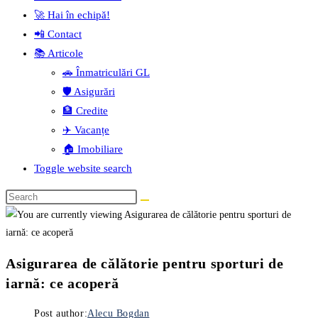
🚀 Hai în echipă!
📲 Contact
📚 Articole
🚗 Înmatriculări GL
🛡️ Asigurări
🏦 Credite
✈️ Vacanțe
🏠 Imobiliare
Toggle website search
Asigurarea de călătorie pentru sporturi de
iarnă: ce acoperă
Post author:
Alecu Bogdan