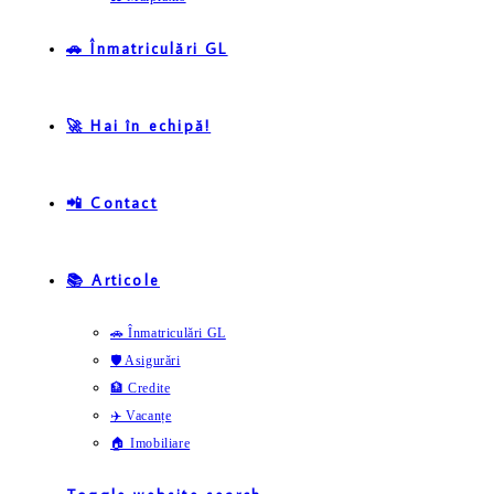
🚗 Înmatriculări GL
🚀 Hai în echipă!
📲 Contact
📚 Articole
🚗 Înmatriculări GL
🛡️ Asigurări
🏦 Credite
✈️ Vacanțe
🏠 Imobiliare