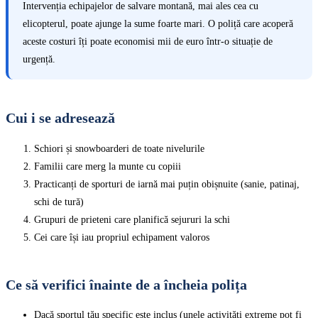
Intervenția echipajelor de salvare montană, mai ales cea cu
elicopterul, poate ajunge la sume foarte mari. O poliță care acoperă
aceste costuri îți poate economisi mii de euro într-o situație de
urgență.
Cui i se adresează
Schiori și snowboarderi de toate nivelurile
Familii care merg la munte cu copiii
Practicanți de sporturi de iarnă mai puțin obișnuite (sanie, patinaj,
schi de tură)
Grupuri de prieteni care planifică sejururi la schi
Cei care își iau propriul echipament valoros
Ce să verifici înainte de a încheia polița
Dacă sportul tău specific este inclus (unele activități extreme pot fi