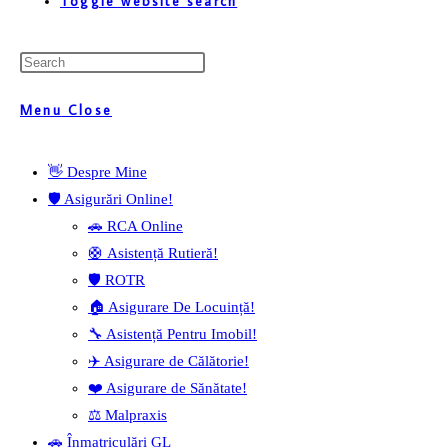
Toggle website search
Menu
Close
👋 Despre Mine
🛡️ Asigurări Online!
🚗 RCA Online
🛟 Asistență Rutieră!
🛡️ ROTR
🏠 Asigurare De Locuință!
🔧 Asistență Pentru Imobil!
✈️ Asigurare de Călătorie!
❤️ Asigurare de Sănătate!
⚖️ Malpraxis
🚗 Înmatriculări GL