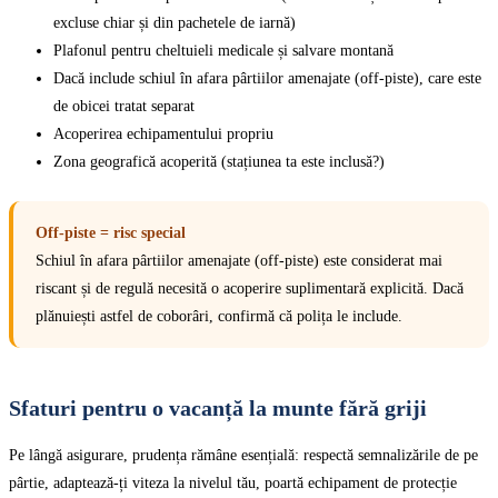
excluse chiar și din pachetele de iarnă)
Plafonul pentru cheltuieli medicale și salvare montană
Dacă include schiul în afara pârtiilor amenajate (off-piste), care este
de obicei tratat separat
Acoperirea echipamentului propriu
Zona geografică acoperită (stațiunea ta este inclusă?)
Off-piste = risc special
Schiul în afara pârtiilor amenajate (off-piste) este considerat mai
riscant și de regulă necesită o acoperire suplimentară explicită. Dacă
plănuiești astfel de coborâri, confirmă că polița le include.
Sfaturi pentru o vacanță la munte fără griji
Pe lângă asigurare, prudența rămâne esențială: respectă semnalizările de pe
pârtie, adaptează-ți viteza la nivelul tău, poartă echipament de protecție