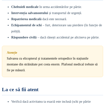
Cheltuieli medicale
în urma accidentărilor pe pârtie.
Intervenția salvamontului
și transportul de urgență.
Repatrierea medicală
dacă este necesară.
Echipamentul de schi
– furt, deteriorare sau pierdere (în funcție de
poliță).
Răspundere civilă
– dacă rănești accidental pe altcineva pe pârtie.
Atenție
Salvarea cu elicopterul și tratamentele ortopedice în stațiunile
montane din străinătate pot costa enorm. Plafonul medical trebuie să
fie pe măsură.
La ce să fii atent
Verifică dacă activitatea ta exactă este inclusă (schi pe pârtie