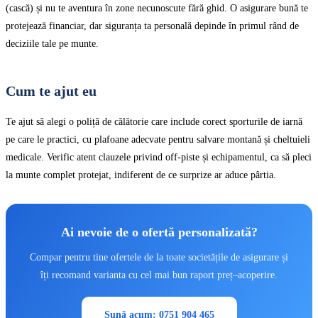
(cască) și nu te aventura în zone necunoscute fără ghid. O asigurare bună te
protejează financiar, dar siguranța ta personală depinde în primul rând de
deciziile tale pe munte.
Cum te ajut eu
Te ajut să alegi o poliță de călătorie care include corect sporturile de iarnă
pe care le practici, cu plafoane adecvate pentru salvare montană și cheltuieli
medicale. Verific atent clauzele privind off-piste și echipamentul, ca să pleci
la munte complet protejat, indiferent de ce surprize ar aduce pârtia.
Ai nevoie de o ofertă personalizată?
Compar pentru tine ofertele de la toate societățile de asigurare și
îți recomand varianta cu cel mai bun raport preț–acoperire.
Sună acum: 0751 904 465