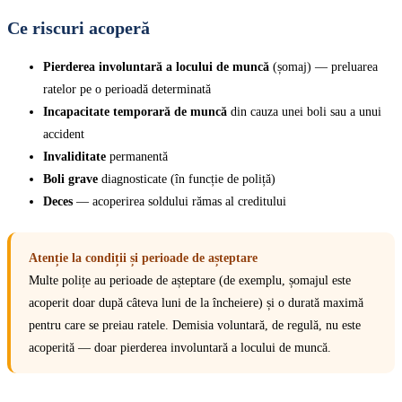
Ce riscuri acoperă
Pierderea involuntară a locului de muncă
(șomaj) — preluarea
ratelor pe o perioadă determinată
Incapacitate temporară de muncă
din cauza unei boli sau a unui
accident
Invaliditate
permanentă
Boli grave
diagnosticate (în funcție de poliță)
Deces
— acoperirea soldului rămas al creditului
Atenție la condiții și perioade de așteptare
Multe polițe au perioade de așteptare (de exemplu, șomajul este
acoperit doar după câteva luni de la încheiere) și o durată maximă
pentru care se preiau ratele. Demisia voluntară, de regulă, nu este
acoperită — doar pierderea involuntară a locului de muncă.