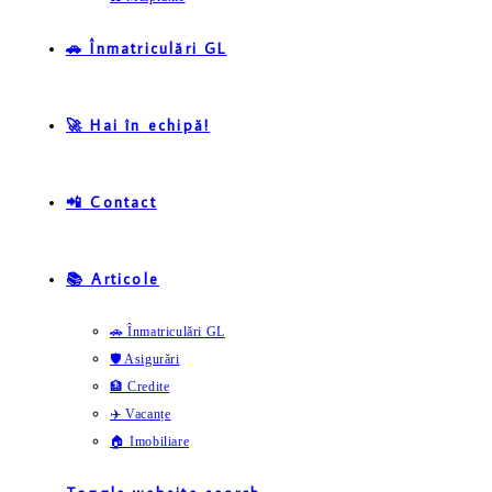
🚗 Înmatriculări GL
🚀 Hai în echipă!
📲 Contact
📚 Articole
🚗 Înmatriculări GL
🛡️ Asigurări
🏦 Credite
✈️ Vacanțe
🏠 Imobiliare