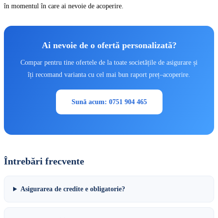
în momentul în care ai nevoie de acoperire.
Ai nevoie de o ofertă personalizată?
Compar pentru tine ofertele de la toate societățile de asigurare și
îți recomand varianta cu cel mai bun raport preț–acoperire.
Sună acum: 0751 904 465
Întrebări frecvente
Asigurarea de credite e obligatorie?