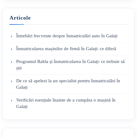
Articole
Întrebări frecvente despre înmatriculări auto în Galați
Înmatricularea mașinilor de firmă în Galați: ce diferă
Programul Rabla și înmatricularea în Galați: ce trebuie să
știi
De ce să apelezi la un specialist pentru înmatriculări în
Galați
Verificări esențiale înainte de a cumpăra o mașină în
Galați