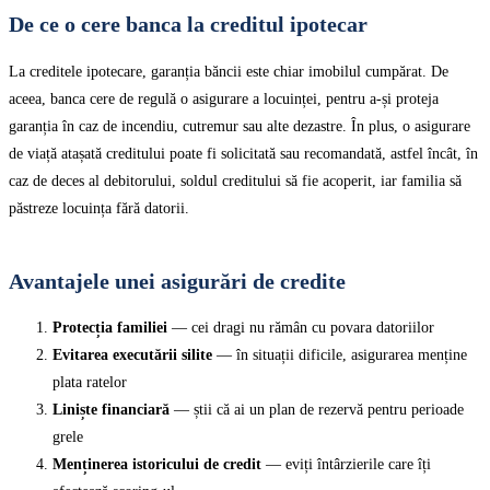
De ce o cere banca la creditul ipotecar
La creditele ipotecare, garanția băncii este chiar imobilul cumpărat. De
aceea, banca cere de regulă o asigurare a locuinței, pentru a-și proteja
garanția în caz de incendiu, cutremur sau alte dezastre. În plus, o asigurare
de viață atașată creditului poate fi solicitată sau recomandată, astfel încât, în
caz de deces al debitorului, soldul creditului să fie acoperit, iar familia să
păstreze locuința fără datorii.
Avantajele unei asigurări de credite
Protecția familiei
— cei dragi nu rămân cu povara datoriilor
Evitarea executării silite
— în situații dificile, asigurarea menține
plata ratelor
Liniște financiară
— știi că ai un plan de rezervă pentru perioade
grele
Menținerea istoricului de credit
— eviți întârzierile care îți