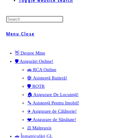
Toggle website search
Menu
Close
👋 Despre Mine
🛡️ Asigurări Online!
🚗 RCA Online
🛟 Asistență Rutieră!
🛡️ ROTR
🏠 Asigurare De Locuință!
🔧 Asistență Pentru Imobil!
✈️ Asigurare de Călătorie!
❤️ Asigurare de Sănătate!
⚖️ Malpraxis
🚗 Înmatriculări GL