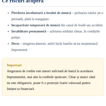
Ce riscuri acoperă
Pierderea involuntară a locului de muncă
– preluarea ratelor pe o
perioadă, până la reangajare.
Incapacitate temporară de muncă
din cauză de boală sau accident.
Invaliditate permanentă
– achitarea soldului rămas, în condițiile
poliței.
Deces
– stingerea datoriei, astfel încât familia să nu moștenească
împrumutul.
Important
Asigurarea de credite este uneori solicitată de bancă la acordarea
împrumutului, mai ales la creditele ipotecare. Chiar și atunci când
nu este obligatorie, poate fi o protecție foarte valoroasă pentru
liniștea ta financiară.