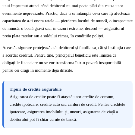
unui împrumut atunci când debitorul nu mai poate plăti din cauza unor
evenimente neprevăzute. Practic, dacă ți se întâmplă ceva care îți afectează
capacitatea de a-ți onora ratele — pierderea locului de muncă, o incapacitate
de muncă, o boală gravă sau, în cazuri extreme, decesul — asigurătorul
preia plata ratelor sau a soldului rămas, în condițiile poliței.
Această asigurare protejează atât debitorul și familia sa, cât și instituția care
a acordat creditul. Pentru tine, principalul beneficiu este liniștea că
obligațiile financiare nu se vor transforma într-o povară insuportabilă
pentru cei dragi în momente deja dificile.
Tipuri de credite asigurabile
Asigurarea de credite poate fi atașată unor credite de consum,
credite ipotecare, credite auto sau carduri de credit. Pentru creditele
ipotecare, asigurarea imobilului și, uneori, asigurarea de viață a
debitorului pot fi chiar cerute de bancă.