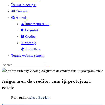
🚀 Hai în echipă!
📲 Contact
📚 Articole
🚗 Înmatriculări GL
🛡️ Asigurări
🏦 Credite
✈️ Vacanțe
🏠 Imobiliare
Toggle website search
Asigurarea de credite: cum îți protejează
ratele
Post author:
Alecu Bogdan