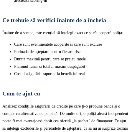
afectează scoring-ul
Ce trebuie să verifici înainte de a încheia
Înainte de a semna, este esențial să înțelegi exact ce și cât acoperă polița:
Care sunt evenimentele acoperite și care sunt excluse
Perioada de așteptare pentru fiecare risc
Durata maximă pentru care se preiau ratele
Plafonul lunar și totalul maxim despăgubit
Costul asigurării raportat la beneficiul real
Cum te ajut eu
Analizez condițiile asigurării de credite pe care ți-o propune banca și o
compar cu alternative de pe piață. De multe ori, o poliță aleasă independent
poate fi mai avantajoasă decât cea oferită „la pachet” de finanțator. Te ajut
să înțelegi excluderile și perioadele de așteptare, ca să nu ai surprize tocmai