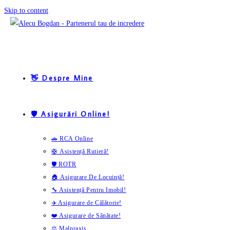
Skip to content
👋 Despre Mine
🛡️ Asigurări Online!
🚗 RCA Online
🛟 Asistență Rutieră!
🛡️ ROTR
🏠 Asigurare De Locuință!
🔧 Asistență Pentru Imobil!
✈️ Asigurare de Călătorie!
❤️ Asigurare de Sănătate!
⚖️ Malpraxis