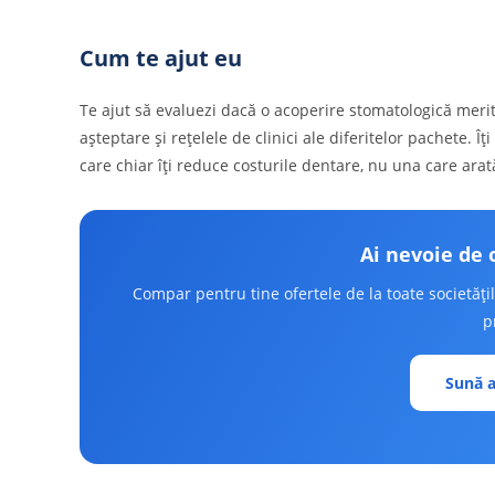
Cum te ajut eu
Te ajut să evaluezi dacă o acoperire stomatologică meri
așteptare și rețelele de clinici ale diferitelor pachete. Îți
care chiar îți reduce costurile dentare, nu una care arat
Ai nevoie de 
Compar pentru tine ofertele de la toate societăți
p
Sună a