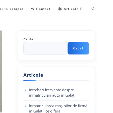
Toggle
ai în echipă!
📲 Contact
📚 Articole
website
Caută
search
Caută
Articole
Întrebări frecvente despre
înmatriculări auto în Galați
Înmatricularea mașinilor de firmă
în Galați: ce diferă