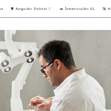
ne
🛡️ Asigurări Online!
🚗 Înmatriculări GL
🚀 H