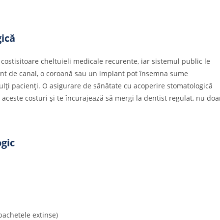
ică
stisitoare cheltuieli medicale recurente, iar sistemul public le
nt de canal, o coroană sau un implant pot însemna sume
ulți pacienți. O asigurare de sănătate cu acoperire stomatologică
ceste costuri și te încurajează să mergi la dentist regulat, nu doa
gic
pachetele extinse)