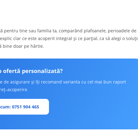
tă pentru tine sau familia ta, comparând plafoanele, perioadele de
 explic clar ce este acoperit integral și ce parțial, ca să alegi o soluți
ă bine doar pe hârtie.
o ofertă personalizată?
le de asigurare și îți recomand varianta cu cel mai bun raport
reț–acoperire.
cum: 0751 904 465