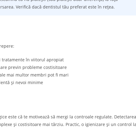
bursarea. Verifică dacă dentistul tău preferat este în rețea.
repere:
 tratamente în viitorul apropiat
care previn probleme costisitoare
ale mai multor membri pot fi mari
lentă și nevoi minime
ogice este că te motivează să mergi la controale regulate. Detectare
xe și costisitoare mai târziu. Practic, o igienizare și un control l