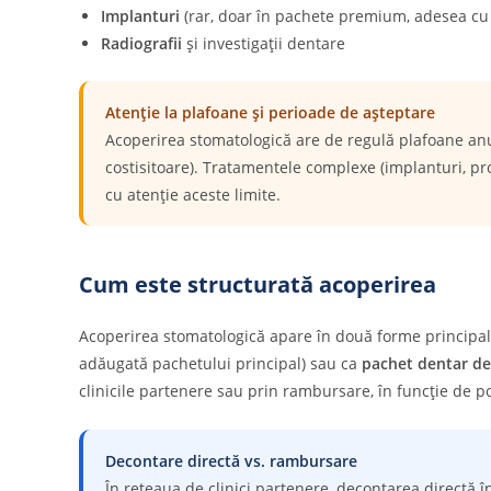
Implanturi
(rar, doar în pachete premium, adesea cu 
Radiografii
și investigații dentare
Atenție la plafoane și perioade de așteptare
Acoperirea stomatologică are de regulă plafoane anu
costisitoare). Tratamentele complexe (implanturi, pro
cu atenție aceste limite.
Cum este structurată acoperirea
Acoperirea stomatologică apare în două forme principa
adăugată pachetului principal) sau ca
pachet dentar de
clinicile partenere sau prin rambursare, în funcție de po
Decontare directă vs. rambursare
În rețeaua de clinici partenere, decontarea directă î