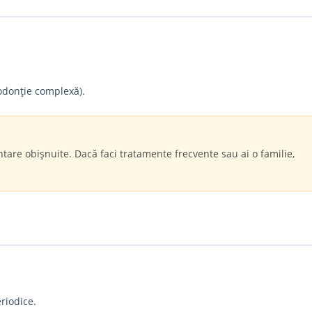
odonție complexă).
ntare obișnuite. Dacă faci tratamente frecvente sau ai o familie,
riodice.