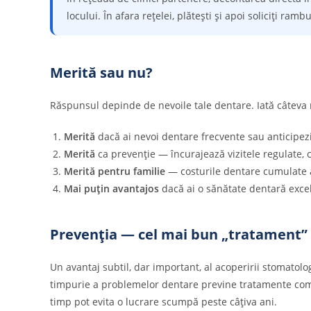
locului. În afara rețelei, plătești și apoi soliciți ram
Merită sau nu?
Răspunsul depinde de nevoile tale dentare. Iată câteva 
Merită
dacă ai nevoi dentare frecvente sau anticipezi
Merită
ca prevenție — încurajează vizitele regulate, 
Merită pentru familie
— costurile dentare cumulate 
Mai puțin avantajos
dacă ai o sănătate dentară exce
Prevenția — cel mai bun „tratament”
Un avantaj subtil, dar important, al acoperirii stomatol
timpurie a problemelor dentare previne tratamente comple
timp pot evita o lucrare scumpă peste câțiva ani.