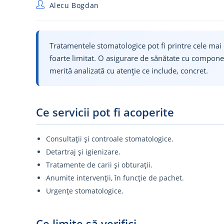
Post
Alecu Bogdan
author:
Tratamentele stomatologice pot fi printre cele mai c
foarte limitat. O asigurare de sănătate cu compone
merită analizată cu atenție ce include, concret.
Ce servicii pot fi acoperite
Consultații și controale stomatologice.
Detartraj și igienizare.
Tratamente de carii și obturații.
Anumite intervenții, în funcție de pachet.
Urgențe stomatologice.
Ce limite să verifici