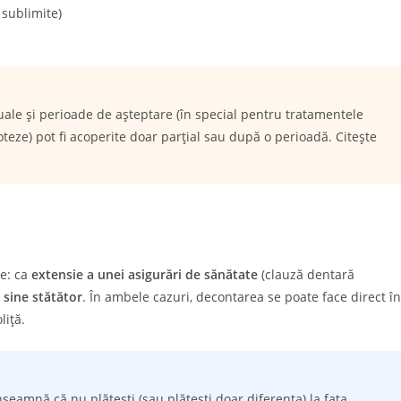
sublimite)
ale și perioade de așteptare (în special pentru tratamentele
teze) pot fi acoperite doar parțial sau după o perioadă. Citește
le: ca
extensie a unei asigurări de sănătate
(clauză dentară
 sine stătător
. În ambele cazuri, decontarea se poate face direct în
liță.
nseamnă că nu plătești (sau plătești doar diferența) la fața