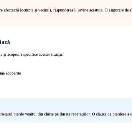
afectează locuința și vecinii), răspunderea îi revine acestuia. O asigurare de ră
riază
 și acoperiri specifice acestei situații:
une acoperite
etarul pierde venitul din chirie pe durata reparațiilor. O clauză de pierdere a c