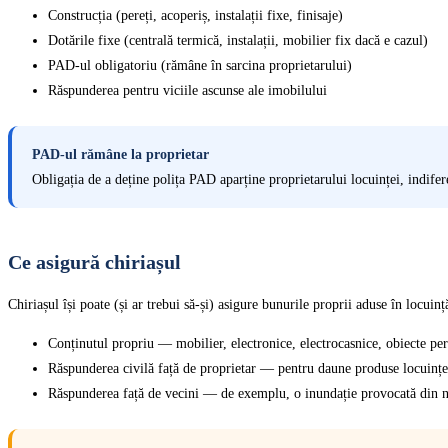
Construcția (pereți, acoperiș, instalații fixe, finisaje)
Dotările fixe (centrală termică, instalații, mobilier fix dacă e cazul)
PAD-ul obligatoriu (rămâne în sarcina proprietarului)
Răspunderea pentru viciile ascunse ale imobilului
PAD-ul rămâne la proprietar
Obligația de a deține polița PAD aparține proprietarului locuinței, indifer
Ce asigură chiriașul
Chiriașul își poate (și ar trebui să-și) asigure bunurile proprii aduse în locui
Conținutul propriu — mobilier, electronice, electrocasnice, obiecte pe
Răspunderea civilă față de proprietar — pentru daune produse locuințe
Răspunderea față de vecini — de exemplu, o inundație provocată din n