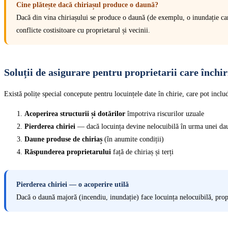
Cine plătește dacă chiriașul produce o daună?
Dacă din vina chiriașului se produce o daună (de exemplu, o inundație care 
conflicte costisitoare cu proprietarul și vecinii.
Soluții de asigurare pentru proprietarii care închi
Există polițe special concepute pentru locuințele date în chirie, care pot include
Acoperirea structurii și dotărilor
împotriva riscurilor uzuale
Pierderea chiriei
— dacă locuința devine nelocuibilă în urma unei da
Daune produse de chiriaș
(în anumite condiții)
Răspunderea proprietarului
față de chiriaș și terți
Pierderea chiriei — o acoperire utilă
Dacă o daună majoră (incendiu, inundație) face locuința nelocuibilă, propri