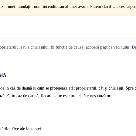
cazul unei inundații, unui incendiu sau al unei avarii. Putem clarifica acest aspec
rietarului sau a chiriașului, în funcție de cauză) acoperă paguba vecinului. Dac
ală
nde în caz de daună și cum se protejează atât proprietarul, cât și chiriașul. Spre d
ază că, în caz de daună, fiecare parte este protejată corespunzător.
tărilor fixe ale locuinței: