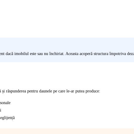
ent dacă imobilul este sau nu închiriat. Aceasta acoperă structura împotriva deza
nță și răspunderea pentru daunele pe care le-ar putea produce:
rsonale
i
eglijență