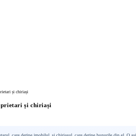
rietari și chiriași
ietarul, care deține imobilul, și chiriașul, care deține bunurile din el. O 