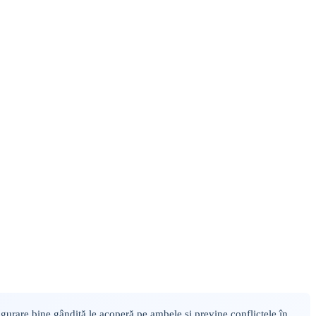
asigurare bine gândită le acoperă pe ambele și previne conflictele în