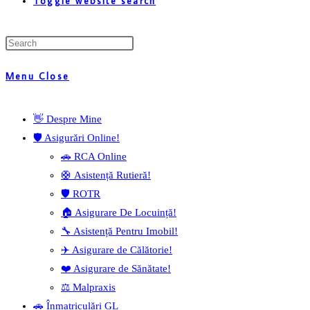
Toggle website search
Menu
Close
👋 Despre Mine
🛡️ Asigurări Online!
🚗 RCA Online
🛟 Asistență Rutieră!
🛡️ ROTR
🏠 Asigurare De Locuință!
🔧 Asistență Pentru Imobil!
✈️ Asigurare de Călătorie!
❤️ Asigurare de Sănătate!
⚖️ Malpraxis
🚗 Înmatriculări GL