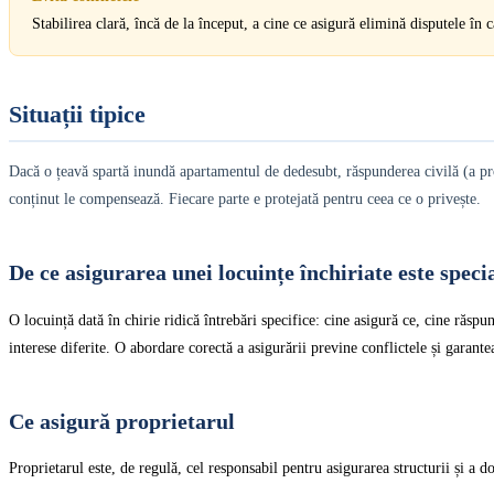
Stabilirea clară, încă de la început, a cine ce asigură elimină disputele în 
Situații tipice
Dacă o țeavă spartă inundă apartamentul de dedesubt, răspunderea civilă (a prop
conținut le compensează. Fiecare parte e protejată pentru ceea ce o privește.
De ce asigurarea unei locuințe închiriate este speci
O locuință dată în chirie ridică întrebări specifice: cine asigură ce, cine răspu
interese diferite. O abordare corectă a asigurării previne conflictele și garante
Ce asigură proprietarul
Proprietarul este, de regulă, cel responsabil pentru asigurarea structurii și a do