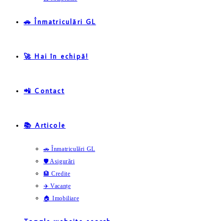
🚗 Înmatriculări GL
🚀 Hai în echipă!
📲 Contact
📚 Articole
🚗 Înmatriculări GL
🛡️ Asigurări
🏦 Credite
✈️ Vacanțe
🏠 Imobiliare