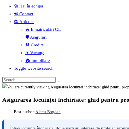
🚀 Hai în echipă!
📲 Contact
📚 Articole
🚗 Înmatriculări GL
🛡️ Asigurări
🏦 Credite
✈️ Vacanțe
🏠 Imobiliare
Toggle website search
Asigurarea locuinței închiriate: ghid pentru prop
Post author:
Alecu Bogdan
Într-o locuință închiriată, două părți au interese de protejat: propr