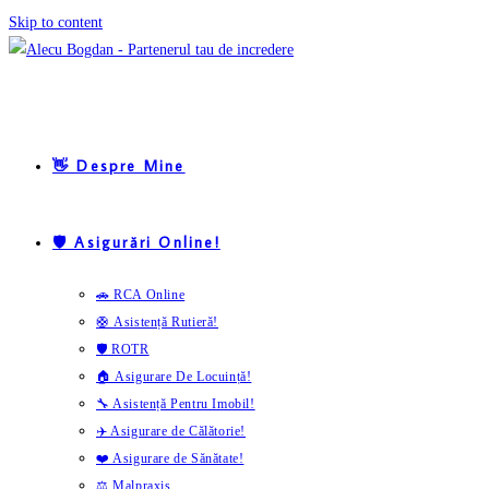
Skip to content
👋 Despre Mine
🛡️ Asigurări Online!
🚗 RCA Online
🛟 Asistență Rutieră!
🛡️ ROTR
🏠 Asigurare De Locuință!
🔧 Asistență Pentru Imobil!
✈️ Asigurare de Călătorie!
❤️ Asigurare de Sănătate!
⚖️ Malpraxis