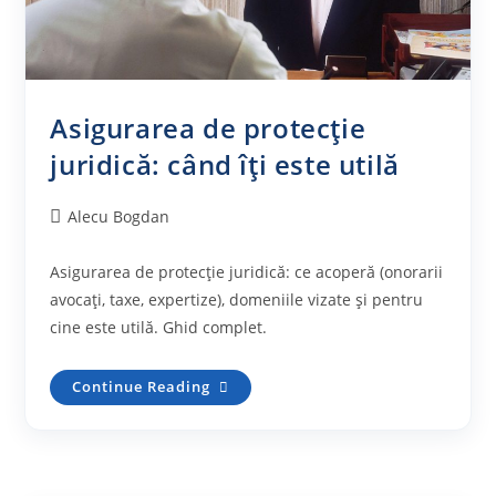
Asigurarea de protecție
juridică: când îți este utilă
Post
Alecu Bogdan
author:
Asigurarea de protecție juridică: ce acoperă (onorarii
avocați, taxe, expertize), domeniile vizate și pentru
cine este utilă. Ghid complet.
Asigurarea
Continue Reading
De
Protecție
Juridică:
Când
Îți
Este
Utilă