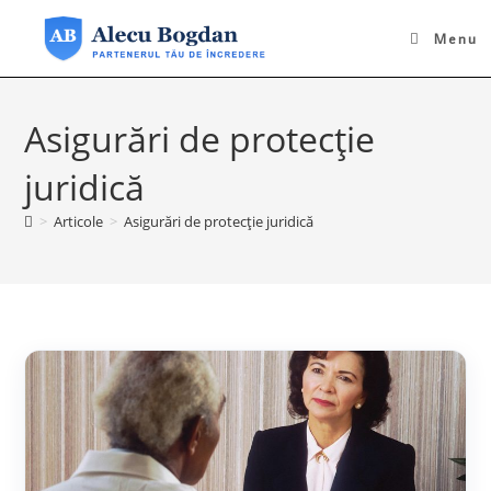
Skip
to
Menu
content
Asigurări de protecție
juridică
>
Articole
>
Asigurări de protecție juridică