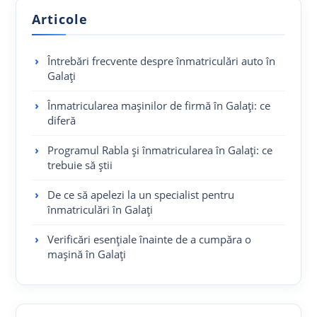
Articole
Întrebări frecvente despre înmatriculări auto în
Galați
Înmatricularea mașinilor de firmă în Galați: ce
diferă
Programul Rabla și înmatricularea în Galați: ce
trebuie să știi
De ce să apelezi la un specialist pentru
înmatriculări în Galați
Verificări esențiale înainte de a cumpăra o
mașină în Galați