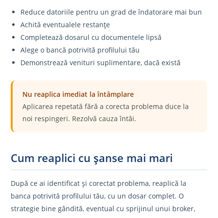
Reduce datoriile pentru un grad de îndatorare mai bun
Achită eventualele restanțe
Completează dosarul cu documentele lipsă
Alege o bancă potrivită profilului tău
Demonstrează venituri suplimentare, dacă există
Nu reaplica imediat la întâmplare
Aplicarea repetată fără a corecta problema duce la
noi respingeri. Rezolvă cauza întâi.
Cum reaplici cu șanse mai mari
După ce ai identificat și corectat problema, reaplică la
banca potrivită profilului tău, cu un dosar complet. O
strategie bine gândită, eventual cu sprijinul unui broker,