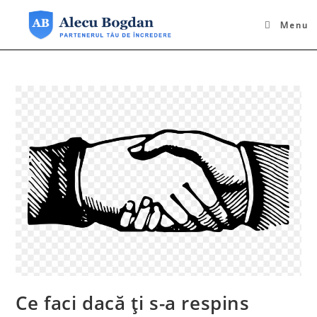
Skip
to
Menu
content
Ce faci dacă ți s-a respins