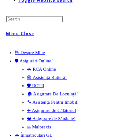
Toggle website search
Menu
Close
👋 Despre Mine
🛡️ Asigurări Online!
🚗 RCA Online
🛟 Asistență Rutieră!
🛡️ ROTR
🏠 Asigurare De Locuință!
🔧 Asistență Pentru Imobil!
✈️ Asigurare de Călătorie!
❤️ Asigurare de Sănătate!
⚖️ Malpraxis
🚗 Înmatriculări GL