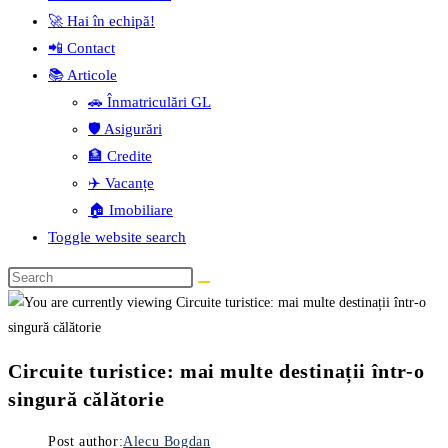
🚀 Hai în echipă!
📲 Contact
📚 Articole
🚗 Înmatriculări GL
🛡️ Asigurări
🏦 Credite
✈️ Vacanțe
🏠 Imobiliare
Toggle website search
Circuite turistice: mai multe destinații într-o
singură călătorie
Post author:
Alecu Bogdan