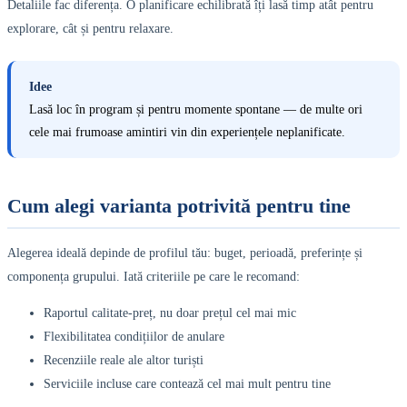
Detaliile fac diferența. O planificare echilibrată îți lasă timp atât pentru
explorare, cât și pentru relaxare.
Idee
Lasă loc în program și pentru momente spontane — de multe ori
cele mai frumoase amintiri vin din experiențele neplanificate.
Cum alegi varianta potrivită pentru tine
Alegerea ideală depinde de profilul tău: buget, perioadă, preferințe și
componența grupului. Iată criteriile pe care le recomand:
Raportul calitate-preț, nu doar prețul cel mai mic
Flexibilitatea condițiilor de anulare
Recenziile reale ale altor turiști
Serviciile incluse care contează cel mai mult pentru tine