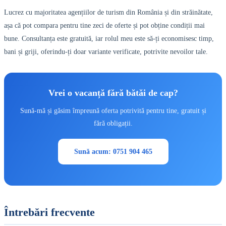
Lucrez cu majoritatea agențiilor de turism din România și din străinătate,
așa că pot compara pentru tine zeci de oferte și pot obține condiții mai
bune. Consultanța este gratuită, iar rolul meu este să-ți economisesc timp,
bani și griji, oferindu-ți doar variante verificate, potrivite nevoilor tale.
Vrei o vacanță fără bătăi de cap?
Sună-mă și găsim împreună oferta potrivită pentru tine, gratuit și
fără obligații.
Sună acum: 0751 904 465
Întrebări frecvente