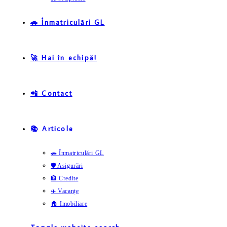
🚗 Înmatriculări GL
🚀 Hai în echipă!
📲 Contact
📚 Articole
🚗 Înmatriculări GL
🛡️ Asigurări
🏦 Credite
✈️ Vacanțe
🏠 Imobiliare