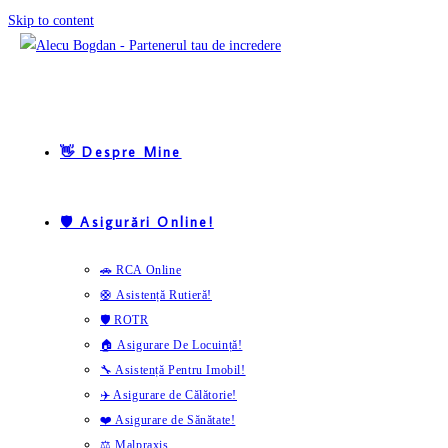
Skip to content
👋 Despre Mine
🛡️ Asigurări Online!
🚗 RCA Online
🛟 Asistență Rutieră!
🛡️ ROTR
🏠 Asigurare De Locuință!
🔧 Asistență Pentru Imobil!
✈️ Asigurare de Călătorie!
❤️ Asigurare de Sănătate!
⚖️ Malpraxis