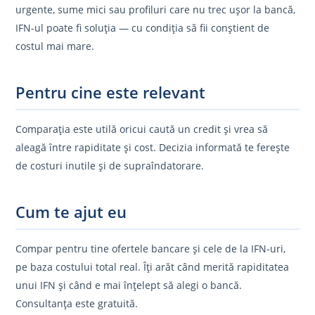
urgente, sume mici sau profiluri care nu trec ușor la bancă,
IFN-ul poate fi soluția — cu condiția să fii conștient de
costul mai mare.
Pentru cine este relevant
Comparația este utilă oricui caută un credit și vrea să
aleagă între rapiditate și cost. Decizia informată te ferește
de costuri inutile și de supraîndatorare.
Cum te ajut eu
Compar pentru tine ofertele bancare și cele de la IFN-uri,
pe baza costului total real. Îți arăt când merită rapiditatea
unui IFN și când e mai înțelept să alegi o bancă.
Consultanța este gratuită.