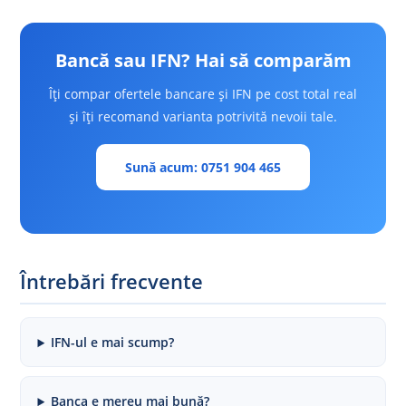
Bancă sau IFN? Hai să comparăm
Îți compar ofertele bancare și IFN pe cost total real
și îți recomand varianta potrivită nevoii tale.
Sună acum: 0751 904 465
Întrebări frecvente
IFN-ul e mai scump?
Banca e mereu mai bună?