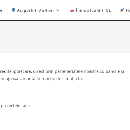
e
Asigurări Online!
Înmatriculări GL
Ha
edite ipotecare, direct prin parteneriatele noastre cu băncile și
antajoasă variantă în funcție de situația ta.
proiectele tale.