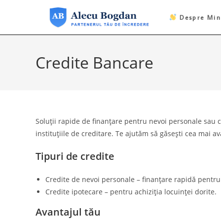
Skip
to
Despre Min
content
Credite Bancare
Soluții rapide de finanțare pentru nevoi personale sau cr
instituțiile de creditare. Te ajutăm să găsești cea mai av
Tipuri de credite
Credite de nevoi personale – finanțare rapidă pentru 
Credite ipotecare – pentru achiziția locuinței dorite.
Avantajul tău