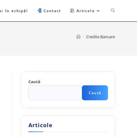
Toggle
i în echipă!
Contact
Articole
website
>
Credite Bancare
search
Caută
Caută
Articole