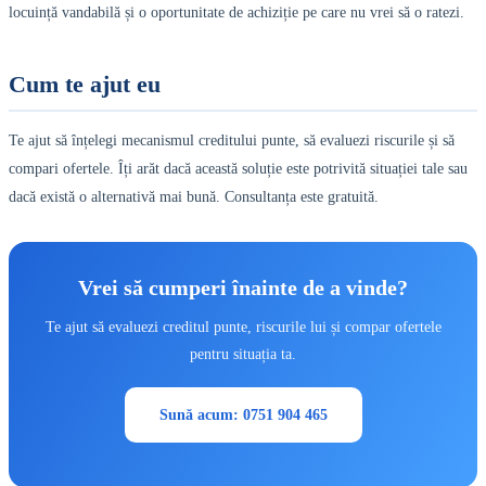
locuință vandabilă și o oportunitate de achiziție pe care nu vrei să o ratezi.
Cum te ajut eu
Te ajut să înțelegi mecanismul creditului punte, să evaluezi riscurile și să
compari ofertele. Îți arăt dacă această soluție este potrivită situației tale sau
dacă există o alternativă mai bună. Consultanța este gratuită.
Vrei să cumperi înainte de a vinde?
Te ajut să evaluezi creditul punte, riscurile lui și compar ofertele
pentru situația ta.
Sună acum: 0751 904 465