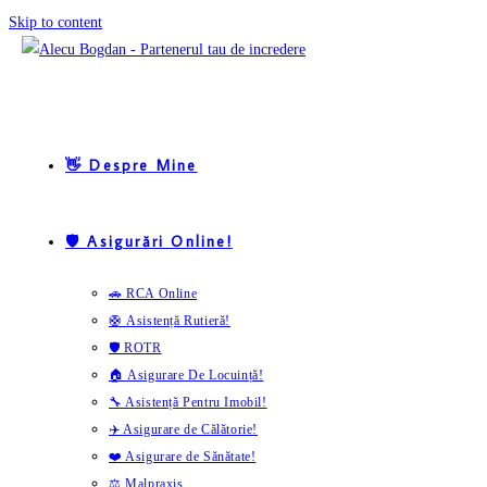
Skip to content
👋 Despre Mine
🛡️ Asigurări Online!
🚗 RCA Online
🛟 Asistență Rutieră!
🛡️ ROTR
🏠 Asigurare De Locuință!
🔧 Asistență Pentru Imobil!
✈️ Asigurare de Călătorie!
❤️ Asigurare de Sănătate!
⚖️ Malpraxis