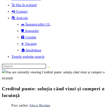
🚀 Hai în echipă!
📲 Contact
📚 Articole
🚗 Înmatriculări GL
🛡️ Asigurări
🏦 Credite
✈️ Vacanțe
🏠 Imobiliare
Toggle website search
Creditul punte: soluția când vinzi și cumperi o
locuință
Post author:
Alecu Bogdan