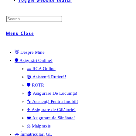
Toggle website search
Menu
Close
👋 Despre Mine
🛡️ Asigurări Online!
🚗 RCA Online
🛟 Asistență Rutieră!
🛡️ ROTR
🏠 Asigurare De Locuință!
🔧 Asistență Pentru Imobil!
✈️ Asigurare de Călătorie!
❤️ Asigurare de Sănătate!
⚖️ Malpraxis
🚗 Înmatriculări GL