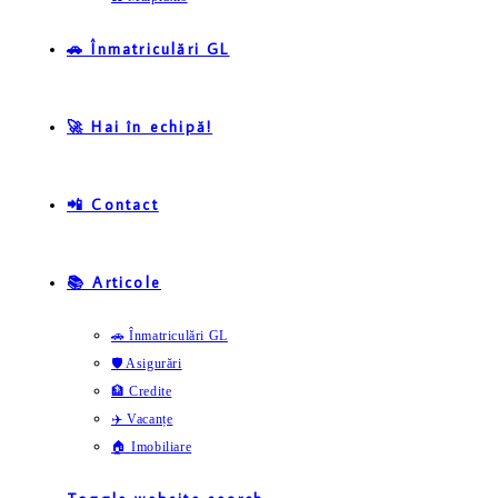
🚗 Înmatriculări GL
🚀 Hai în echipă!
📲 Contact
📚 Articole
🚗 Înmatriculări GL
🛡️ Asigurări
🏦 Credite
✈️ Vacanțe
🏠 Imobiliare