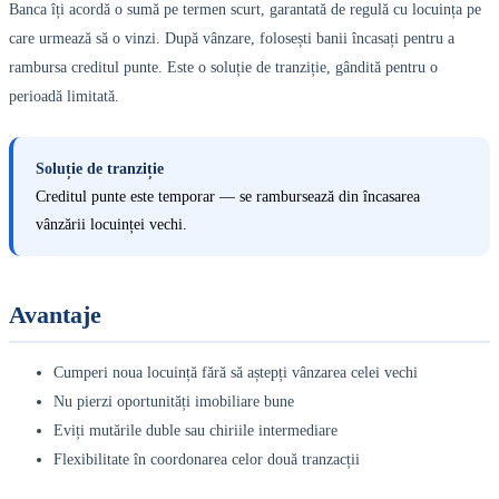
Banca îți acordă o sumă pe termen scurt, garantată de regulă cu locuința pe
care urmează să o vinzi. După vânzare, folosești banii încasați pentru a
rambursa creditul punte. Este o soluție de tranziție, gândită pentru o
perioadă limitată.
Soluție de tranziție
Creditul punte este temporar — se rambursează din încasarea
vânzării locuinței vechi.
Avantaje
Cumperi noua locuință fără să aștepți vânzarea celei vechi
Nu pierzi oportunități imobiliare bune
Eviți mutările duble sau chiriile intermediare
Flexibilitate în coordonarea celor două tranzacții