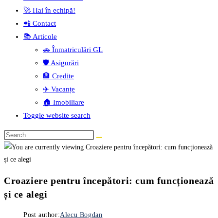
🚀 Hai în echipă!
📲 Contact
📚 Articole
🚗 Înmatriculări GL
🛡️ Asigurări
🏦 Credite
✈️ Vacanțe
🏠 Imobiliare
Toggle website search
Croaziere pentru începători: cum funcționează
și ce alegi
Post author:
Alecu Bogdan