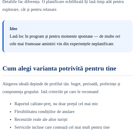
Detaliile fac diferența. O planificare echilibrată îți lasă timp atât pentru
explorare, cât și pentru relaxare.
Idee
Lasă loc în program și pentru momente spontane — de multe ori
cele mai frumoase amintiri vin din experiențele neplanificate.
Cum alegi varianta potrivită pentru tine
Alegerea ideală depinde de profilul tău: buget, perioadă, preferințe și
componența grupului. Iată criteriile pe care le recomand:
Raportul calitate-preț, nu doar prețul cel mai mic
Flexibilitatea condițiilor de anulare
Recenziile reale ale altor turiști
Serviciile incluse care contează cel mai mult pentru tine