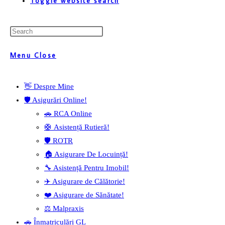
Toggle website search
Menu
Close
👋 Despre Mine
🛡️ Asigurări Online!
🚗 RCA Online
🛟 Asistență Rutieră!
🛡️ ROTR
🏠 Asigurare De Locuință!
🔧 Asistență Pentru Imobil!
✈️ Asigurare de Călătorie!
❤️ Asigurare de Sănătate!
⚖️ Malpraxis
🚗 Înmatriculări GL