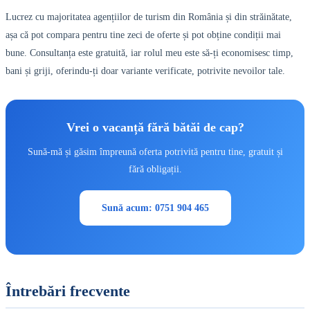
Lucrez cu majoritatea agențiilor de turism din România și din străinătate,
așa că pot compara pentru tine zeci de oferte și pot obține condiții mai
bune. Consultanța este gratuită, iar rolul meu este să-ți economisesc timp,
bani și griji, oferindu-ți doar variante verificate, potrivite nevoilor tale.
Vrei o vacanță fără bătăi de cap?
Sună-mă și găsim împreună oferta potrivită pentru tine, gratuit și
fără obligații.
Sună acum: 0751 904 465
Întrebări frecvente