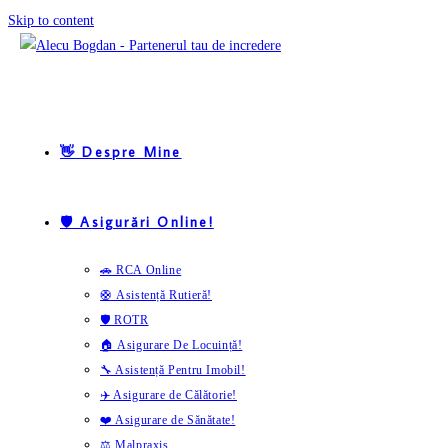
Skip to content
👋 Despre Mine
🛡️ Asigurări Online!
🚗 RCA Online
🛟 Asistență Rutieră!
🛡️ ROTR
🏠 Asigurare De Locuință!
🔧 Asistență Pentru Imobil!
✈️ Asigurare de Călătorie!
❤️ Asigurare de Sănătate!
⚖️ Malpraxis