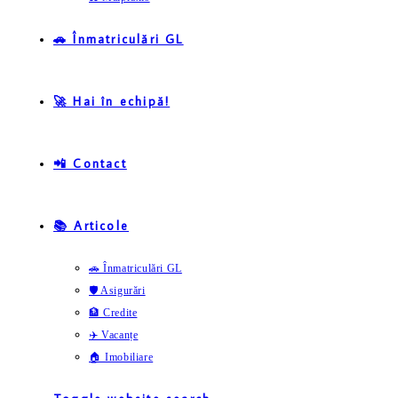
🚗 Înmatriculări GL
🚀 Hai în echipă!
📲 Contact
📚 Articole
🚗 Înmatriculări GL
🛡️ Asigurări
🏦 Credite
✈️ Vacanțe
🏠 Imobiliare