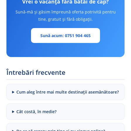
Vrei o vacanță fără bătăi de cap?
Sună-mă și găsim împreună oferta potrivită pentru
tine, gratuit și fără obligații.
Sună acum: 0751 904 465
Întrebări frecvente
Cum aleg între mai multe destinații asemănătoare?
Cât costă, în medie?