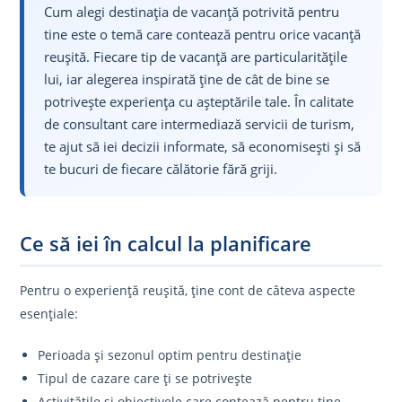
Cum alegi destinația de vacanță potrivită pentru
tine este o temă care contează pentru orice vacanță
reușită. Fiecare tip de vacanță are particularitățile
lui, iar alegerea inspirată ține de cât de bine se
potrivește experiența cu așteptările tale. În calitate
de consultant care intermediază servicii de turism,
te ajut să iei decizii informate, să economisești și să
te bucuri de fiecare călătorie fără griji.
Ce să iei în calcul la planificare
Pentru o experiență reușită, ține cont de câteva aspecte
esențiale:
Perioada și sezonul optim pentru destinație
Tipul de cazare care ți se potrivește
Activitățile și obiectivele care contează pentru tine