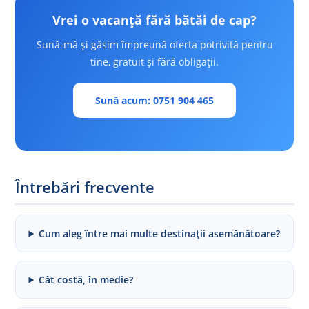
Vrei o vacanță fără bătăi de cap?
Sună-mă și găsim împreună oferta potrivită pentru
tine, gratuit și fără obligații.
Sună acum: 0751 904 465
Întrebări frecvente
Cum aleg între mai multe destinații asemănătoare?
Cât costă, în medie?