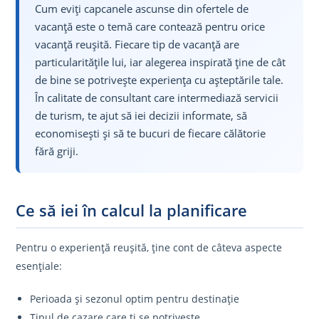
Cum eviți capcanele ascunse din ofertele de
vacanță este o temă care contează pentru orice
vacanță reușită. Fiecare tip de vacanță are
particularitățile lui, iar alegerea inspirată ține de cât
de bine se potrivește experiența cu așteptările tale.
În calitate de consultant care intermediază servicii
de turism, te ajut să iei decizii informate, să
economisești și să te bucuri de fiecare călătorie
fără griji.
Ce să iei în calcul la planificare
Pentru o experiență reușită, ține cont de câteva aspecte
esențiale:
Perioada și sezonul optim pentru destinație
Tipul de cazare care ți se potrivește