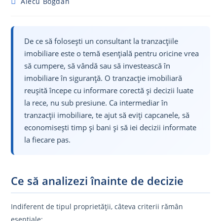
Post
Alecu Bogdan
author:
De ce să folosești un consultant la tranzacțiile
imobiliare este o temă esențială pentru oricine vrea
să cumpere, să vândă sau să investească în
imobiliare în siguranță. O tranzacție imobiliară
reușită începe cu informare corectă și decizii luate
la rece, nu sub presiune. Ca intermediar în
tranzacții imobiliare, te ajut să eviți capcanele, să
economisești timp și bani și să iei decizii informate
la fiecare pas.
Ce să analizezi înainte de decizie
Indiferent de tipul proprietății, câteva criterii rămân
esențiale: