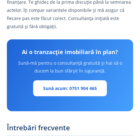
finanțare. Te ghidez de la prima discuție până la semnarea
actelor, îți compar variantele disponibile și mă asigur că
fiecare pas este făcut corect. Consultanța inițială este
gratuită și fără obligații.
Ai o tranzacție imobiliară în plan?
Sună-mă pentru o consultanță gratuită și hai să o
ducem la bun sfârșit în siguranță.
Sună acum: 0751 904 465
Întrebări frecvente