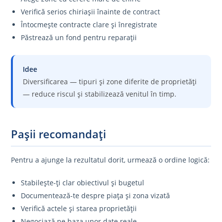
Verifică serios chiriașii înainte de contract
Întocmește contracte clare și înregistrate
Păstrează un fond pentru reparații
Idee
Diversificarea — tipuri și zone diferite de proprietăți
— reduce riscul și stabilizează venitul în timp.
Pașii recomandați
Pentru a ajunge la rezultatul dorit, urmează o ordine logică:
Stabilește-ți clar obiectivul și bugetul
Documentează-te despre piața și zona vizată
Verifică actele și starea proprietății
Negociază pe baza unor date reale