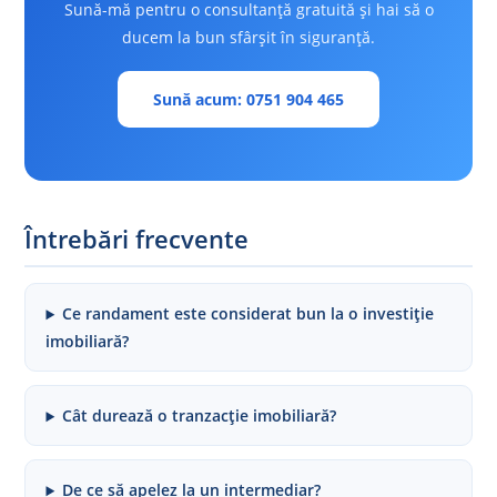
Sună-mă pentru o consultanță gratuită și hai să o
ducem la bun sfârșit în siguranță.
Sună acum: 0751 904 465
Întrebări frecvente
Ce randament este considerat bun la o investiție
imobiliară?
Cât durează o tranzacție imobiliară?
De ce să apelez la un intermediar?