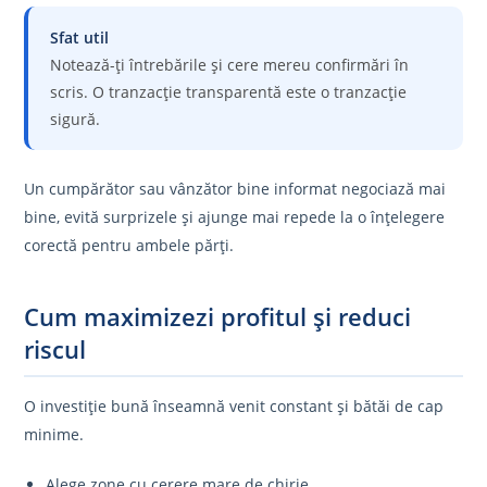
Sfat util
Notează-ți întrebările și cere mereu confirmări în
scris. O tranzacție transparentă este o tranzacție
sigură.
Un cumpărător sau vânzător bine informat negociază mai
bine, evită surprizele și ajunge mai repede la o înțelegere
corectă pentru ambele părți.
Cum maximizezi profitul și reduci
riscul
O investiție bună înseamnă venit constant și bătăi de cap
minime.
Alege zone cu cerere mare de chirie