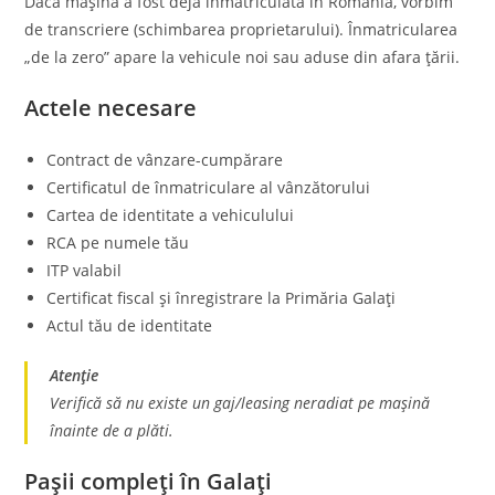
Dacă mașina a fost deja înmatriculată în România, vorbim
de transcriere (schimbarea proprietarului). Înmatricularea
„de la zero” apare la vehicule noi sau aduse din afara țării.
Actele necesare
Contract de vânzare-cumpărare
Certificatul de înmatriculare al vânzătorului
Cartea de identitate a vehiculului
RCA pe numele tău
ITP valabil
Certificat fiscal și înregistrare la Primăria Galați
Actul tău de identitate
Atenție
Verifică să nu existe un gaj/leasing neradiat pe mașină
înainte de a plăti.
Pașii compleți în Galați