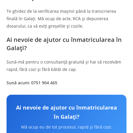
Te ghidez de la verificarea mașinii până la transcrierea
finală în Galați. Mă ocup de acte, RCA și depunerea
dosarului, ca să eviți greșelile și cozile.
Ai nevoie de ajutor cu înmatricularea în
Galați?
Sună-mă pentru o consultanță gratuită și hai să rezolvăm
rapid, fără cozi și fără bătăi de cap.
Sună acum: 0751 904 465
Ai nevoie de ajutor cu înmatricularea
în Galați?
Mă ocup eu de tot procesul, rapid și fără cozi.