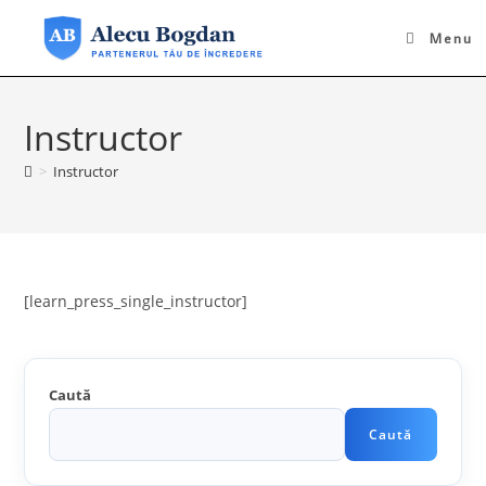
Skip
to
Menu
content
Instructor
>
Instructor
[learn_press_single_instructor]
Caută
Caută