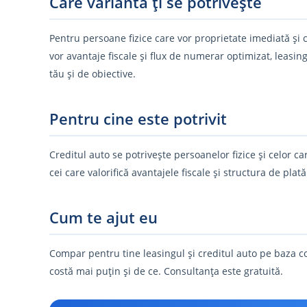
Care variantă ți se potrivește
Pentru persoane fizice care vor proprietate imediată și c
vor avantaje fiscale și flux de numerar optimizat, leasi
tău și de obiective.
Pentru cine este potrivit
Creditul auto se potrivește persoanelor fizice și celor c
cei care valorifică avantajele fiscale și structura de plată
Cum te ajut eu
Compar pentru tine leasingul și creditul auto pe baza costul
costă mai puțin și de ce. Consultanța este gratuită.