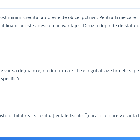
ost minim, creditul auto este de obicei potrivit. Pentru firme care
ngul financiar este adesea mai avantajos. Decizia depinde de statutu
are vor să dețină mașina din prima zi. Leasingul atrage firmele și pe
 specifică.
ui total real și a situației tale fiscale. Îți arăt clar care variantă 