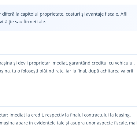
diferă la capitolul proprietate, costuri și avantaje fiscale. Afli
ită ție sau firmei tale.
șina și devii proprietar imediat, garantând creditul cu vehiculul.
na, tu o folosești plătind rate, iar la final, după achitarea valorii
r: imediat la credit, respectiv la finalul contractului la leasing.
 mașina apare în evidențele tale și asupra unor aspecte fiscale, mai