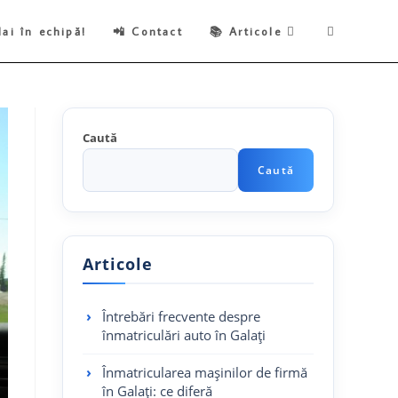
Toggle
Hai în echipă!
📲 Contact
📚 Articole
website
Caută
search
Caută
Articole
Întrebări frecvente despre
înmatriculări auto în Galați
Înmatricularea mașinilor de firmă
în Galați: ce diferă