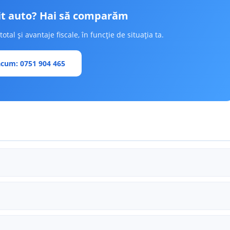
it auto? Hai să comparăm
tal și avantaje fiscale, în funcție de situația ta.
cum: 0751 904 465