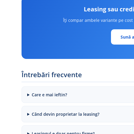
Leasing sau cred
Îți compar ambele variante pe cost to
Sună a
Întrebări frecvente
Care e mai ieftin?
Când devin proprietar la leasing?
Leasingul e doar pentru firme?