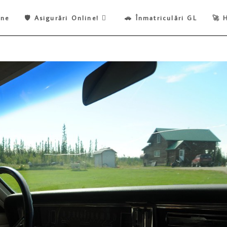
ine
🛡️ Asigurări Online!
🚗 Înmatriculări GL
🚀 