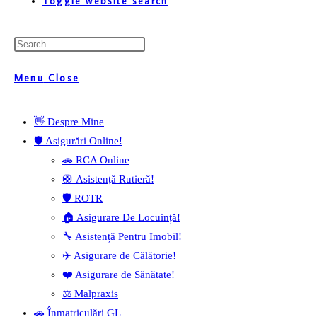
Toggle website search
Menu
Close
👋 Despre Mine
🛡️ Asigurări Online!
🚗 RCA Online
🛟 Asistență Rutieră!
🛡️ ROTR
🏠 Asigurare De Locuință!
🔧 Asistență Pentru Imobil!
✈️ Asigurare de Călătorie!
❤️ Asigurare de Sănătate!
⚖️ Malpraxis
🚗 Înmatriculări GL