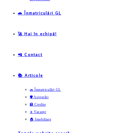
🚗 Înmatriculări GL
🚀 Hai în echipă!
📲 Contact
📚 Articole
🚗 Înmatriculări GL
🛡️ Asigurări
🏦 Credite
✈️ Vacanțe
🏠 Imobiliare