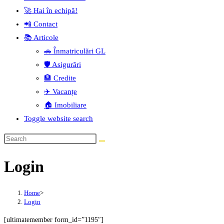
🚀 Hai în echipă!
📲 Contact
📚 Articole
🚗 Înmatriculări GL
🛡️ Asigurări
🏦 Credite
✈️ Vacanțe
🏠 Imobiliare
Toggle website search
Login
Home
>
Login
[ultimatemember form_id=”1195″]