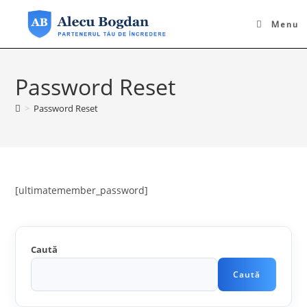
Skip
to
Menu
content
Password Reset
>
Password Reset
[ultimatemember_password]
Caută
Caută