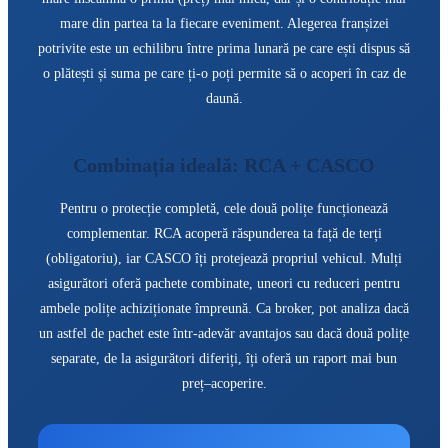
mare din partea ta la fiecare eveniment. Alegerea franșizei
potrivite este un echilibru între prima lunară pe care ești dispus să
o plătești și suma pe care ți-o poți permite să o acoperi în caz de
daună.
Combinația ideală: RCA + CASCO
Pentru o protecție completă, cele două polițe funcționează
complementar. RCA acoperă răspunderea ta față de terți
(obligatoriu), iar CASCO îți protejează propriul vehicul. Mulți
asigurători oferă pachete combinate, uneori cu reduceri pentru
ambele polițe achiziționate împreună. Ca broker, pot analiza dacă
un astfel de pachet este într-adevăr avantajos sau dacă două polițe
separate, de la asigurători diferiți, îți oferă un raport mai bun
preț–acoperire.