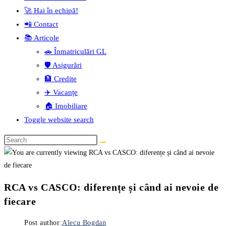
🚀 Hai în echipă!
📲 Contact
📚 Articole
🚗 Înmatriculări GL
🛡️ Asigurări
🏦 Credite
✈️ Vacanțe
🏠 Imobiliare
Toggle website search
RCA vs CASCO: diferențe și când ai nevoie de
fiecare
Post author:
Alecu Bogdan