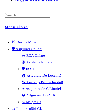
Toggle website search
Menu
Close
👋 Despre Mine
🛡️ Asigurări Online!
🚗 RCA Online
🛟 Asistență Rutieră!
🛡️ ROTR
🏠 Asigurare De Locuință!
🔧 Asistență Pentru Imobil!
✈️ Asigurare de Călătorie!
❤️ Asigurare de Sănătate!
⚖️ Malpraxis
🚗 Înmatriculări GL