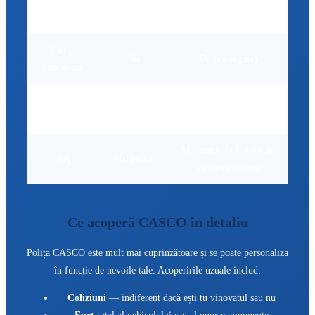
Acoperă vina
Nu (pentru
Da
proprie
mașina ta)
Furt și
Nu
Da (de regulă)
vandalism
Calamități
Nu
Da (de regulă)
naturale
Mai mare, în funcție de
Preț
Mai redus
valoarea mașinii
Ce acoperă CASCO în detaliu
Polița CASCO este mult mai cuprinzătoare și se poate personaliza
în funcție de nevoile tale. Acoperirile uzuale includ:
Coliziuni
— indiferent dacă ești tu vinovatul sau nu