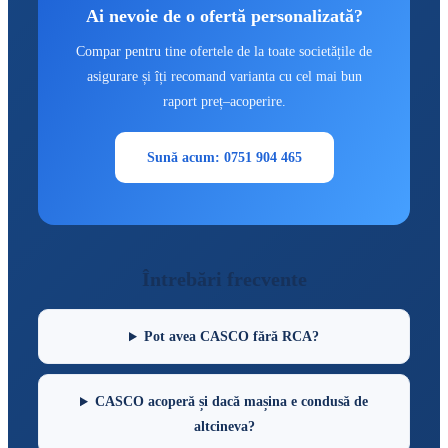
Ai nevoie de o ofertă personalizată?
Compar pentru tine ofertele de la toate societățile de
asigurare și îți recomand varianta cu cel mai bun
raport preț–acoperire.
Sună acum: 0751 904 465
Întrebări frecvente
Pot avea CASCO fără RCA?
CASCO acoperă și dacă mașina e condusă de
altcineva?