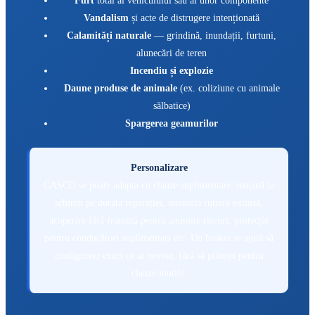
Furt
total al vehiculului sau al unor componente
Vandalism
și acte de distrugere intenționată
Calamități naturale
— grindină, inundații, furtuni,
alunecări de teren
Incendiu și explozie
Daune produse de animale
(ex. coliziune cu animale
sălbatice)
Spargerea geamurilor
Personalizare
CASCO se poate adapta cu clauze suplimentare: mașină la
schimb pe durata reparației, asistență rutieră extinsă,
acoperire fără franșiză pentru anumite riscuri, protecție
pentru conducători suplimentari etc. Un broker te ajută să
configurezi exact ce ai nevoie, fără să plătești pentru
clauze inutile.