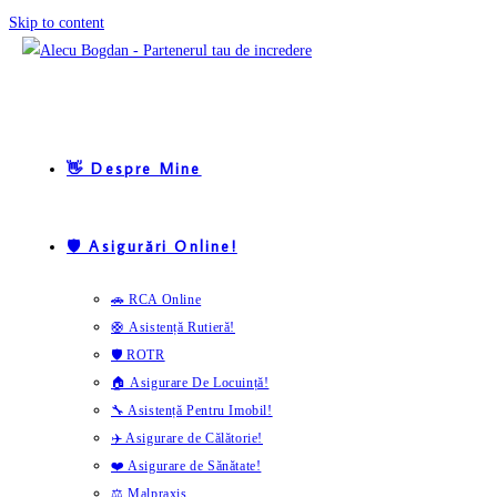
Skip to content
👋 Despre Mine
🛡️ Asigurări Online!
🚗 RCA Online
🛟 Asistență Rutieră!
🛡️ ROTR
🏠 Asigurare De Locuință!
🔧 Asistență Pentru Imobil!
✈️ Asigurare de Călătorie!
❤️ Asigurare de Sănătate!
⚖️ Malpraxis