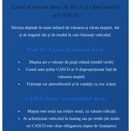
Când ai nevoie doar de RCA și când merită
și CASCO
Decizia depinde în mare măsură de valoarea și vârsta mașinii, dar
și de bugetul tău și de modul în care folosești vehiculul.
Doar RCA poate fi suficient dacă:
Mașina are o valoare de piață redusă (model vechi)
Costul unei polițe CASCO ar fi disproporționat față de
valoarea mașinii
Folosești rar autovehiculul și în condiții cu risc scăzut
CASCO devine recomandabil dacă:
Mașina este nouă sau relativ nouă, cu valoare ridicată
Ai achiziționat vehiculul în leasing sau pe credit (de multe
ori CASCO este chiar obligatoriu impus de finanțator)