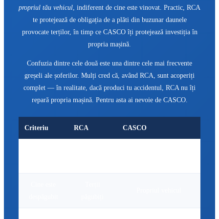
propriul tău vehicul
, indiferent de cine este vinovat. Practic, RCA
te protejează de obligația de a plăti din buzunar daunele
provocate terților, în timp ce CASCO îți protejează investiția în
propria mașină.
Confuzia dintre cele două este una dintre cele mai frecvente
greșeli ale șoferilor. Mulți cred că, având RCA, sunt acoperiți
complet — în realitate, dacă produci tu accidentul, RCA nu îți
repară propria mașină. Pentru asta ai nevoie de CASCO.
Criteriu
RCA
CASCO
Obligatorie
Obligativitate
Facultativă
prin lege
Cine este
Terții
Propriul vehicul
despăgubit
păgubiți