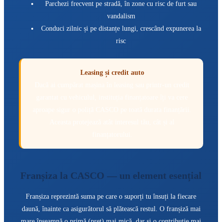
Parchezi frecvent pe stradă, în zone cu risc de furt sau
vandalism
Conduci zilnic și pe distanțe lungi, crescând expunerea la
risc
Leasing și credit auto
Dacă ai cumpărat mașina în leasing sau printr-un credit
garantat cu vehiculul, instituția finanțatoare îți va cere
aproape sigur o poliță CASCO pe toată durata finanțării.
Aceasta protejează atât interesul tău, cât și al
finanțatorului.
Franșiza la CASCO — un element esențial
Franșiza reprezintă suma pe care o suporți tu însuți la fiecare
daună, înainte ca asigurătorul să plătească restul. O franșiză mai
mare înseamnă o primă (preț) mai mică, dar și o contribuție mai