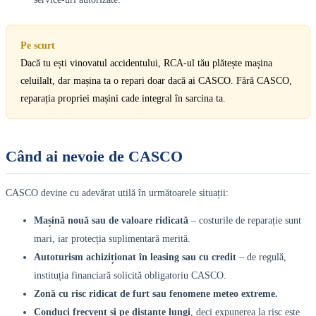
Pe scurt
Dacă tu ești vinovatul accidentului, RCA-ul tău plătește mașina
celuilalt, dar mașina ta o repari doar dacă ai CASCO. Fără CASCO,
reparația propriei mașini cade integral în sarcina ta.
Când ai nevoie de CASCO
CASCO devine cu adevărat utilă în următoarele situații:
Mașină nouă sau de valoare ridicată
– costurile de reparație sunt
mari, iar protecția suplimentară merită.
Autoturism achiziționat în leasing sau cu credit
– de regulă,
instituția financiară solicită obligatoriu CASCO.
Zonă cu risc ridicat de furt sau fenomene meteo extreme.
Conduci frecvent și pe distanțe lungi
, deci expunerea la risc este