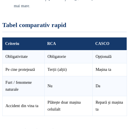
mai mare.
Tabel comparativ rapid
Criteriu
RCA
CASCO
Obligativitate
Obligatorie
Opțională
Pe cine protejează
Terții (alții)
Mașina ta
Furt / fenomene
Nu
Da
naturale
Plătește doar mașina
Repară și mașina
Accident din vina ta
celuilalt
ta