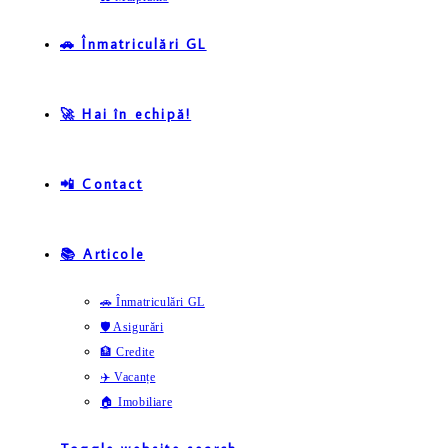
🚗 Înmatriculări GL
🚀 Hai în echipă!
📲 Contact
📚 Articole
🚗 Înmatriculări GL
🛡️ Asigurări
🏦 Credite
✈️ Vacanțe
🏠 Imobiliare