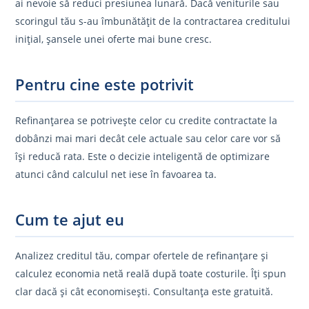
ai nevoie să reduci presiunea lunară. Dacă veniturile sau
scoringul tău s-au îmbunătățit de la contractarea creditului
inițial, șansele unei oferte mai bune cresc.
Pentru cine este potrivit
Refinanțarea se potrivește celor cu credite contractate la
dobânzi mai mari decât cele actuale sau celor care vor să
își reducă rata. Este o decizie inteligentă de optimizare
atunci când calculul net iese în favoarea ta.
Cum te ajut eu
Analizez creditul tău, compar ofertele de refinanțare și
calculez economia netă reală după toate costurile. Îți spun
clar dacă și cât economisești. Consultanța este gratuită.