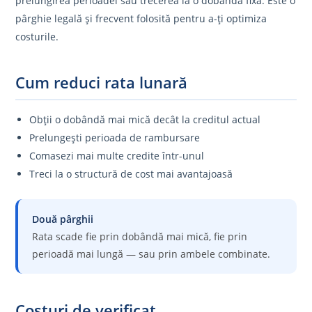
prelungirea perioadei sau trecerea la o dobândă fixă. Este o
pârghie legală și frecvent folosită pentru a-ți optimiza
costurile.
Cum reduci rata lunară
Obții o dobândă mai mică decât la creditul actual
Prelungești perioada de rambursare
Comasezi mai multe credite într-unul
Treci la o structură de cost mai avantajoasă
Două pârghii
Rata scade fie prin dobândă mai mică, fie prin
perioadă mai lungă — sau prin ambele combinate.
Costuri de verificat