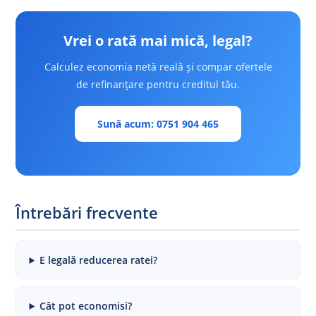
Vrei o rată mai mică, legal?
Calculez economia netă reală și compar ofertele
de refinanțare pentru creditul tău.
Sună acum: 0751 904 465
Întrebări frecvente
E legală reducerea ratei?
Cât pot economisi?