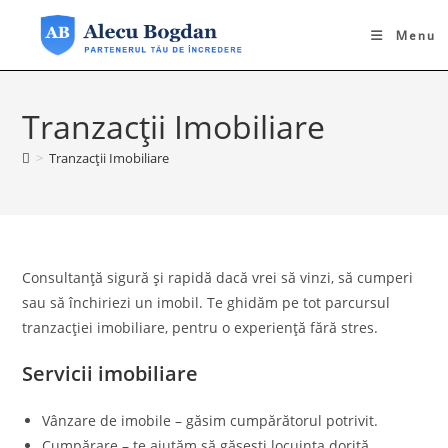
Skip
to
Menu
content
Tranzacții Imobiliare
>
Tranzacții Imobiliare
Consultanță sigură și rapidă dacă vrei să vinzi, să cumperi
sau să închiriezi un imobil. Te ghidăm pe tot parcursul
tranzacției imobiliare, pentru o experiență fără stres.
Servicii imobiliare
Vânzare de imobile – găsim cumpărătorul potrivit.
Cumpărare – te ajutăm să găsești locuința dorită.