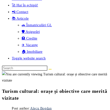
🚀 Hai în echipă!
📲 Contact
📚 Articole
🚗 Înmatriculări GL
🛡️ Asigurări
🏦 Credite
✈️ Vacanțe
🏠 Imobiliare
Toggle website search
Turism cultural: orașe și obiective care merită
vizitate
Post author:
Alecu Bogdan