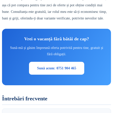
așa că pot compara pentru tine zeci de oferte și pot obține condiții mai
bune. Consultanța este gratuită, iar rolul meu este să-ți economisesc timp,
bani și griji, oferindu-ți doar variante verificate, potrivite nevoilor tale.
Vrei o vacanță fără bătăi de cap?
Sună-mă și găsim împreună oferta potrivită pentru tine, gratuit și
fără obligații.
Sună acum: 0751 904 465
Întrebări frecvente