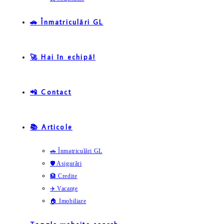
🚗 Înmatriculări GL
🚀 Hai în echipă!
📲 Contact
📚 Articole
🚗 Înmatriculări GL
🛡️ Asigurări
🏦 Credite
✈️ Vacanțe
🏠 Imobiliare