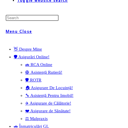
Toggle website search
Menu
Close
👋 Despre Mine
🛡️ Asigurări Online!
🚗 RCA Online
🛟 Asistență Rutieră!
🛡️ ROTR
🏠 Asigurare De Locuință!
🔧 Asistență Pentru Imobil!
✈️ Asigurare de Călătorie!
❤️ Asigurare de Sănătate!
⚖️ Malpraxis
🚗 Înmatriculări GL