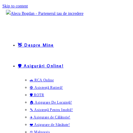
Skip to content
👋 Despre Mine
🛡️ Asigurări Online!
🚗 RCA Online
🛟 Asistență Rutieră!
🛡️ ROTR
🏠 Asigurare De Locuință!
🔧 Asistență Pentru Imobil!
✈️ Asigurare de Călătorie!
❤️ Asigurare de Sănătate!
⚖️ Malpraxis