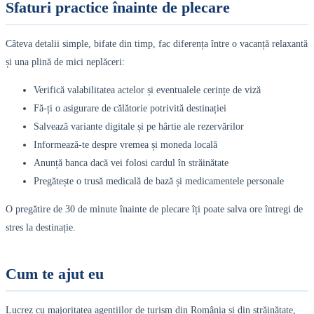
Sfaturi practice înainte de plecare
Câteva detalii simple, bifate din timp, fac diferența între o vacanță relaxantă
și una plină de mici neplăceri:
Verifică valabilitatea actelor și eventualele cerințe de viză
Fă-ți o asigurare de călătorie potrivită destinației
Salvează variante digitale și pe hârtie ale rezervărilor
Informează-te despre vremea și moneda locală
Anunță banca dacă vei folosi cardul în străinătate
Pregătește o trusă medicală de bază și medicamentele personale
O pregătire de 30 de minute înainte de plecare îți poate salva ore întregi de
stres la destinație.
Cum te ajut eu
Lucrez cu majoritatea agențiilor de turism din România și din străinătate,