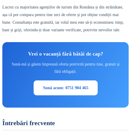
Lucrez cu majoritatea agențiilor de turism din România și din străinătate,
așa că pot compara pentru tine zeci de oferte și pot obține condiții mai
bune. Consultanța este gratuită, iar rolul meu este să-ți economisesc timp,
bani și griji, oferindu-ți doar variante verificate, potrivite nevoilor tale.
Vrei o vacanță fără bătăi de cap?
Sună-mă și găsim împreună oferta potrivită pentru tine, gratuit și
fără obligații.
Sună acum: 0751 904 465
Întrebări frecvente