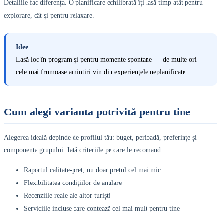
Detaliile fac diferența. O planificare echilibrată îți lasă timp atât pentru
explorare, cât și pentru relaxare.
Idee
Lasă loc în program și pentru momente spontane — de multe ori
cele mai frumoase amintiri vin din experiențele neplanificate.
Cum alegi varianta potrivită pentru tine
Alegerea ideală depinde de profilul tău: buget, perioadă, preferințe și
componența grupului. Iată criteriile pe care le recomand:
Raportul calitate-preț, nu doar prețul cel mai mic
Flexibilitatea condițiilor de anulare
Recenziile reale ale altor turiști
Serviciile incluse care contează cel mai mult pentru tine