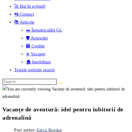
🚀 Hai în echipă!
📲 Contact
📚 Articole
🚗 Înmatriculări GL
🛡️ Asigurări
🏦 Credite
✈️ Vacanțe
🏠 Imobiliare
Toggle website search
Vacanțe de aventură: idei pentru iubitorii de
adrenalină
Post author:
Alecu Bogdan