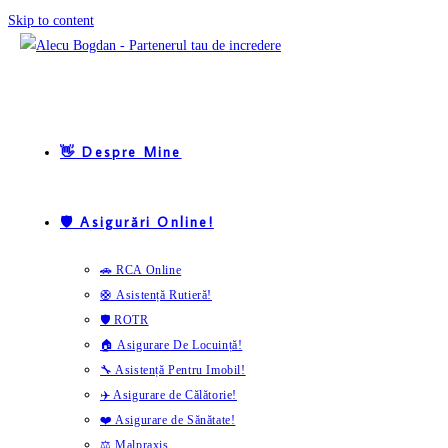
Skip to content
👋 Despre Mine
🛡️ Asigurări Online!
🚗 RCA Online
🛟 Asistență Rutieră!
🛡️ ROTR
🏠 Asigurare De Locuință!
🔧 Asistență Pentru Imobil!
✈️ Asigurare de Călătorie!
❤️ Asigurare de Sănătate!
⚖️ Malpraxis