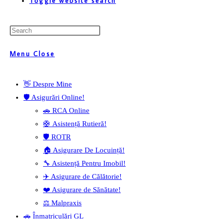
Toggle website search
Menu
Close
👋 Despre Mine
🛡️ Asigurări Online!
🚗 RCA Online
🛟 Asistență Rutieră!
🛡️ ROTR
🏠 Asigurare De Locuință!
🔧 Asistență Pentru Imobil!
✈️ Asigurare de Călătorie!
❤️ Asigurare de Sănătate!
⚖️ Malpraxis
🚗 Înmatriculări GL