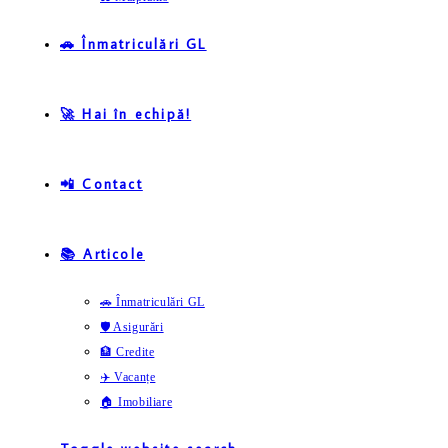
🚗 Înmatriculări GL
🚀 Hai în echipă!
📲 Contact
📚 Articole
🚗 Înmatriculări GL
🛡️ Asigurări
🏦 Credite
✈️ Vacanțe
🏠 Imobiliare